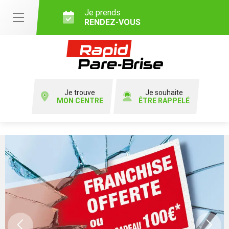
Je prends
RENDEZ-VOUS
Je trouve
Je souhaite
MON CENTRE
ÊTRE RAPPELÉ
Previous
Ne