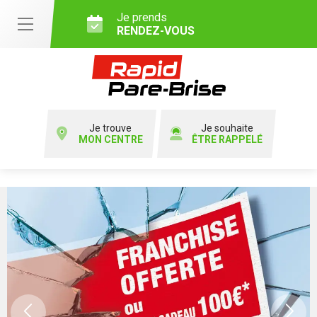
Je prends
RENDEZ-VOUS
Je trouve
Je souhaite
MON CENTRE
ÊTRE RAPPELÉ
Previous
Ne