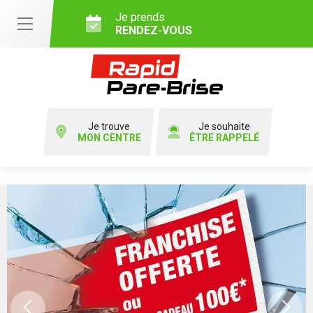
Je prends
RENDEZ-VOUS
Je trouve
Je souhaite
MON CENTRE
ÊTRE RAPPELÉ
Previous
Ne