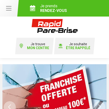
Je prends
RENDEZ-VOUS
Je trouve
Je souhaite
MON CENTRE
ÊTRE RAPPELÉ
Previous
Ne